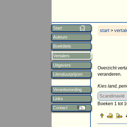
Start
start
vertal
>
Auteurs
Boektitels
Vertalers
Uitgevers
Overzicht vert
veranderen.
Literatuurprijzen
Kies land, per
Verantwoording
Links
Boeken 1 tot 1
Contact