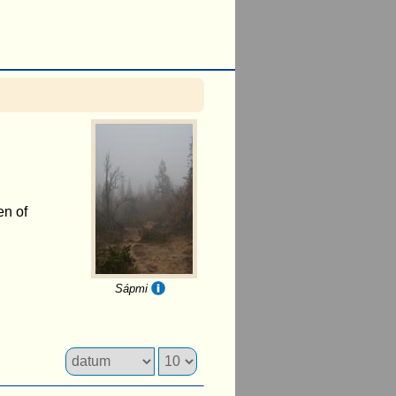
en of
Sápmi