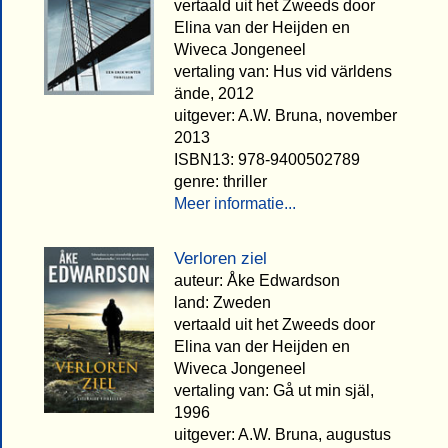
vertaald uit het Zweeds door
Elina van der Heijden en
Wiveca Jongeneel
vertaling van: Hus vid världens
ände, 2012
uitgever: A.W. Bruna, november
2013
ISBN13: 978-9400502789
genre: thriller
Meer informatie...
Verloren ziel
auteur: Åke Edwardson
land: Zweden
vertaald uit het Zweeds door
Elina van der Heijden en
Wiveca Jongeneel
vertaling van: Gå ut min själ,
1996
uitgever: A.W. Bruna, augustus