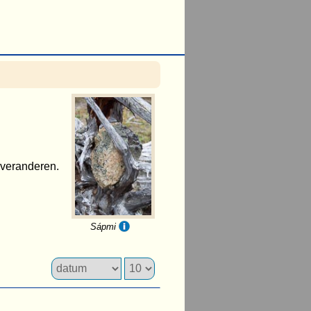
f veranderen.
Sápmi