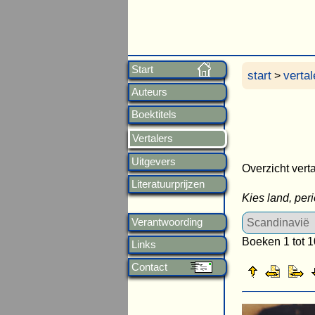
Start
start
vertal
>
Auteurs
Boektitels
Vertalers
Uitgevers
Overzicht verta
Literatuurprijzen
Kies land, per
Verantwoording
Boeken 1 tot 1
Links
Contact