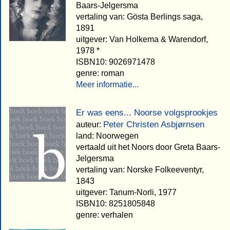
Baars-Jelgersma
vertaling van: Gösta Berlings saga,
1891
uitgever: Van Holkema & Warendorf,
1978 *
ISBN10: 9026971478
genre: roman
Meer informatie...
Er was eens... Noorse volgsprookjes
Peter Christen Asbjørnsen
auteur:
land: Noorwegen
vertaald uit het Noors door Greta Baars-
Jelgersma
vertaling van: Norske Folkeeventyr,
1843
uitgever: Tanum-Norli, 1977
ISBN10: 8251805848
genre: verhalen