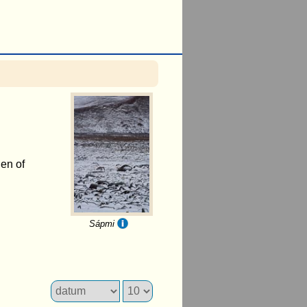
len of
Sápmi