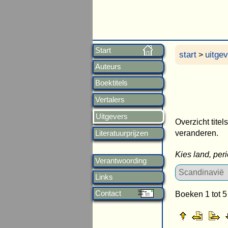
Start
start
uitge
>
Auteurs
Boektitels
Vertalers
Uitgevers
Overzicht titel
veranderen.
Literatuurprijzen
Kies land, per
Verantwoording
Links
Contact
Boeken 1 tot 5