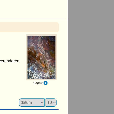
f veranderen.
Sápmi