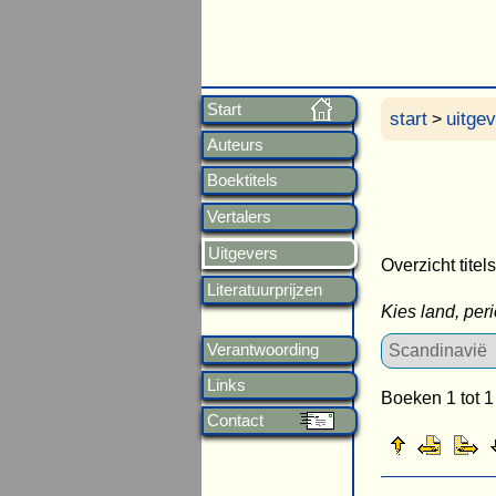
Start
start
uitge
>
Auteurs
Boektitels
Vertalers
Uitgevers
Overzicht titel
Literatuurprijzen
Kies land, per
Verantwoording
Links
Boeken 1 tot 1
Contact