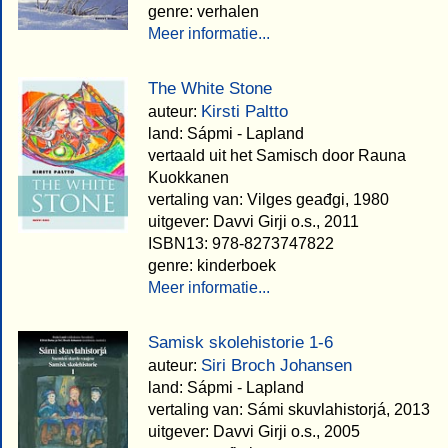
genre: verhalen
Meer informatie...
The White Stone
Kirsti Paltto
auteur:
land: Sápmi - Lapland
vertaald uit het Samisch door Rauna
Kuokkanen
vertaling van: Vilges geađgi, 1980
uitgever: Davvi Girji o.s., 2011
ISBN13: 978-8273747822
genre: kinderboek
Meer informatie...
Samisk skolehistorie 1-6
Siri Broch Johansen
auteur:
land: Sápmi - Lapland
vertaling van: Sámi skuvlahistorjá, 2013
uitgever: Davvi Girji o.s., 2005