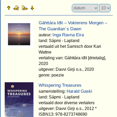
Gáhttára Iđit – Vokterens Morgen –
The Guardian`s Dawn
Inga Ravna Eira
auteur:
land: Sápmi - Lapland
vertaald uit het Samisch door Kari
Wattne
vertaling van: Gáhttára iđit [drietalig],
2020
uitgever: Davvi Girji o.s., 2020
genre: poezie
Whispering Treasures
Harald Gaski
samenstelling:
land: Sápmi - Lapland
vertaald door diverse vertalers
uitgever: Davvi Girji o.s., 2012 *
ISBN13: 978-8273748690