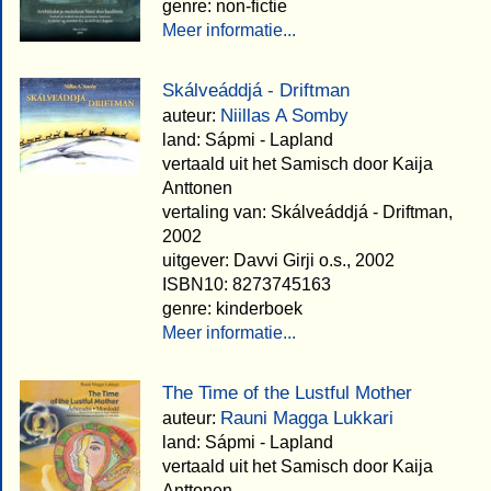
genre: non-fictie
Meer informatie...
Skálveáddjá - Driftman
Niillas A Somby
auteur:
land: Sápmi - Lapland
vertaald uit het Samisch door Kaija
Anttonen
vertaling van: Skálveáddjá - Driftman,
2002
uitgever: Davvi Girji o.s., 2002
ISBN10: 8273745163
genre: kinderboek
Meer informatie...
The Time of the Lustful Mother
Rauni Magga Lukkari
auteur:
land: Sápmi - Lapland
vertaald uit het Samisch door Kaija
Anttonen