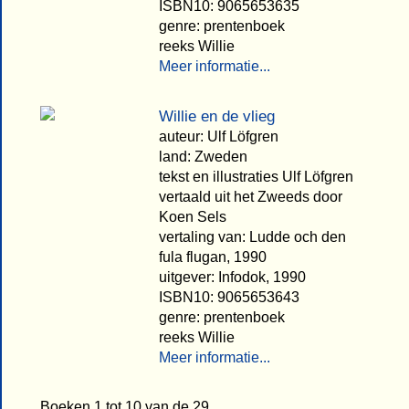
ISBN10: 9065653635
genre: prentenboek
reeks Willie
Meer informatie...
Willie en de vlieg
auteur: Ulf Löfgren
land: Zweden
tekst en illustraties Ulf Löfgren
vertaald uit het Zweeds door
Koen Sels
vertaling van: Ludde och den
fula flugan, 1990
uitgever: Infodok, 1990
ISBN10: 9065653643
genre: prentenboek
reeks Willie
Meer informatie...
Boeken 1 tot 10 van de 29