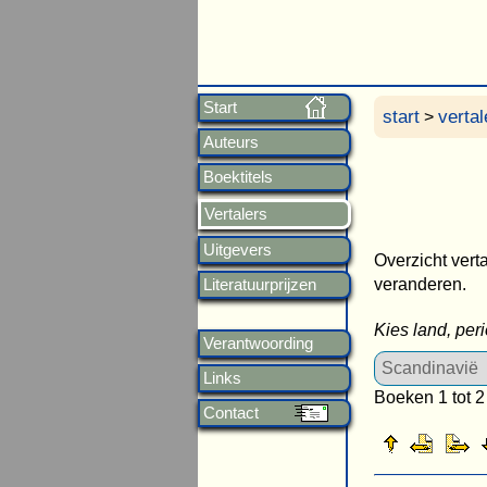
Start
start
vertal
>
Auteurs
Boektitels
Vertalers
Uitgevers
Overzicht verta
veranderen.
Literatuurprijzen
Kies land, per
Verantwoording
Links
Boeken 1 tot 2
Contact