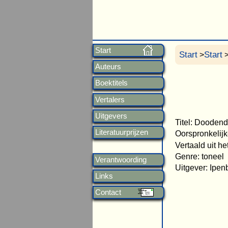
Start
Start
Start
>
>
Auteurs
Boektitels
Vertalers
Uitgevers
Titel: Dooden
Literatuurprijzen
Oorspronkelijk
Vertaald uit h
Genre: toneel
Verantwoording
Uitgever: Ipe
Links
Contact