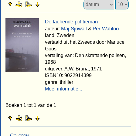
De lachende politieman
Maj Sjöwall
Per Wahlöö
auteur:
&
land: Zweden
vertaald uit het Zweeds door Marluce
Goos
vertaling van: Den skrattande polisen,
1968
uitgever: A.W. Bruna, 1971
ISBN10: 9022914399
genre: thriller
Meer informatie...
Boeken 1 tot 1 van de 1
Colofon