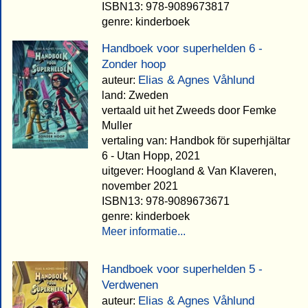
ISBN13: 978-9089673817
genre: kinderboek
Handboek voor superhelden 6 -
Zonder hoop
Elias & Agnes Våhlund
auteur:
land: Zweden
vertaald uit het Zweeds door Femke
Muller
vertaling van: Handbok för superhjältar
6 - Utan Hopp, 2021
uitgever: Hoogland & Van Klaveren,
november 2021
ISBN13: 978-9089673671
genre: kinderboek
Meer informatie...
Handboek voor superhelden 5 -
Verdwenen
Elias & Agnes Våhlund
auteur: