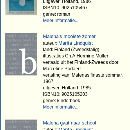
uitgever: Holland, 1986
ISBN10: 9025105467
genre: roman
Meer informatie...
Malena's mooiste zomer
Marita Lindquist
auteur:
land: Finland (Zweedstalig)
illustraties Ch.A.Hermine Müller
vertaald uit het Finland-Zweeds door
Marceline Bodaert
vertaling van: Malenas finaste sommar,
1967
uitgever: Holland, 1985
ISBN10: 9025105203
genre: kinderboek
Meer informatie...
Malena gaat naar school
Marita Lindquist
auteur: