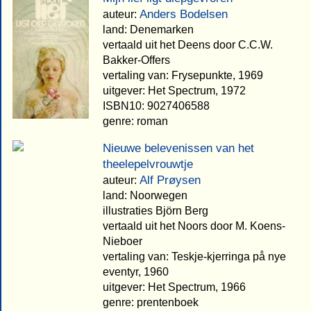
Anders Bodelsen
auteur:
land: Denemarken
vertaald uit het Deens door C.C.W.
Bakker-Offers
vertaling van: Frysepunkte, 1969
uitgever: Het Spectrum, 1972
ISBN10: 9027406588
genre: roman
Nieuwe belevenissen van het
theelepelvrouwtje
Alf Prøysen
auteur:
land: Noorwegen
illustraties Björn Berg
vertaald uit het Noors door M. Koens-
Nieboer
vertaling van: Teskje-kjerringa på nye
eventyr, 1960
uitgever: Het Spectrum, 1966
genre: prentenboek