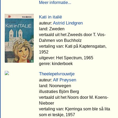
Meer informatie...
Kati in italië
Astrid Lindgren
auteur:
land: Zweden
vertaald uit het Zweeds door T. Vos-
Dahmen von Buchholz
vertaling van: Kati på Kaptensgatan,
1952
uitgever: Het Spectrum, 1965
genre: kinderboek
Theelepelvrouwtje
Alf Prøysen
auteur:
land: Noorwegen
illustraties Björn Berg
vertaald uit het Noors door M. Koens-
Nieboer
vertaling van: Kjerringa som ble så lita
som ei teskje, 1957