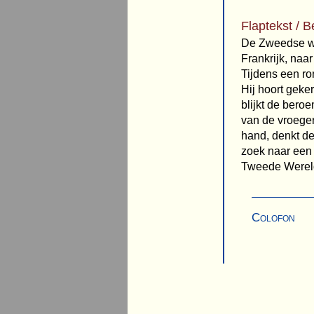
Flaptekst / B
De Zweedse we
Frankrijk, na
Tijdens een ro
Hij hoort geke
blijkt de beroe
van de vroeger
hand, denkt de
zoek naar een 
Tweede Werel
Colofon