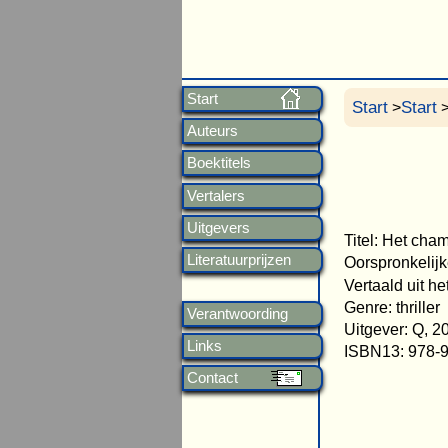
Start
Start
Start
>
>
Auteurs
Boektitels
Vertalers
Uitgevers
Titel: Het ch
Literatuurprijzen
Oorspronkelijk
Vertaald uit h
Genre: thriller
Verantwoording
Uitgever: Q, 2
Links
ISBN13: 978-
Contact