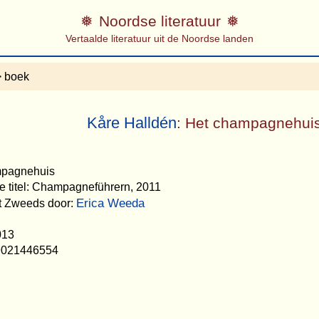
Noordse literatuur
Vertaalde literatuur uit de Noordse landen
 boek
Kåre Halldén
: Het champagnehui
ampagnehuis
e titel: Champagneführern, 2011
Erica Weeda
et Zweeds door:
013
9021446554