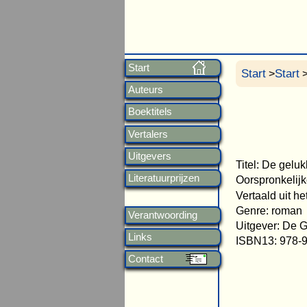
Start
Start
Start
>
>
Auteurs
Boektitels
Vertalers
Uitgevers
Titel: De geluk
Literatuurprijzen
Oorspronkelijke
Vertaald uit he
Genre: roman
Verantwoording
Uitgever: De 
Links
ISBN13: 978-
Contact