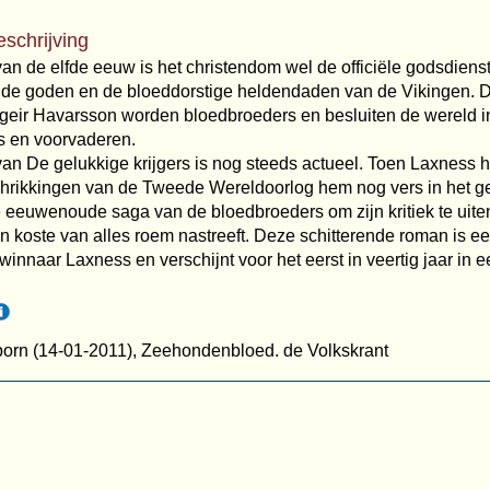
eschrijving
 van de elfde eeuw is het chris­tendom wel de officiële godsdien
ude goden en de bloeddorstige heldendaden van de Vikingen. 
rgeir Havarsson worden bloedbroeders en besluiten de wereld in
s en voorvaderen.
an De gelukkige krijgers is nog steeds actueel. Toen Laxness het
hrik­kingen van de Tweede Wereldoorlog hem nog vers in het g
 eeuwenoude saga van de bloedbroeders om zijn kritiek te uite
n koste van alles roem nastreeft. Deze schitterende roman is e
winnaar Laxness en verschijnt voor het eerst in veertig jaar in 
orn (14-01-2011), Zeehondenbloed. de Volkskrant