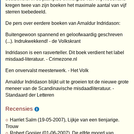
kregen twee van zijn boeken het maximale aantal van vijf
sterren toebedeeld.
De pers over eerdere boeken van Arnaldur Indridason:
Buitengewoon spannend en geloofwaardig geschreven
(...). Indrukwekkend! - de Volkskrant
Indridason is een rasverteller. Dit boek verdient het label
misdaad-literatuur. - Crimezone.nl
Een onvervalst meesterwerk. - Het Volk
Arnaldur Indridason blijkt uit te groeien tot de nieuwe grote
meneer van de Scandinavische misdaadliteratuur. -
Standaard der Letteren
Recensies
Harrïet Salm (19-05-2007), Lijkje van een tienjarige.
Trouw
Robert Gooijer (01-06-2007), De elfde moord van