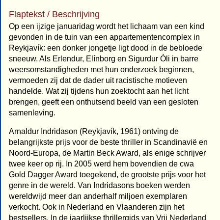
Flaptekst / Beschrijving
Op een ijzige januaridag wordt het lichaam van een kind
gevonden in de tuin van een appartementencomplex in
Reykjavík: een donker jongetje ligt dood in de bebloede
sneeuw. Als Erlendur, Elínborg en Sigurdur Óli in barre
weersomstandigheden met hun onderzoek beginnen,
vermoeden zij dat de dader uit racistische motieven
handelde. Wat zij tijdens hun zoektocht aan het licht
brengen, geeft een onthutsend beeld van een gesloten
samenleving.
Arnaldur Indridason (Reykjavík, 1961) ontving de
belangrijkste prijs voor de beste thriller in Scandinavië en
Noord-Europa, de Martin Beck Award, als enige schrijver
twee keer op rij. In 2005 werd hem bovendien de cwa
Gold Dagger Award toegekend, de grootste prijs voor het
genre in de wereld. Van Indridasons boeken werden
wereldwijd meer dan anderhalf miljoen exemplaren
verkocht. Ook in Nederland en Vlaanderen zijn het
bestsellers. In de jaarlijkse thrillergids van Vrij Nederland