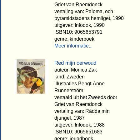
Griet van Raemdonck
vertaling van: Paloma, och
pyramidstadens hemliget, 1990
uitgever: Infodok, 1990
ISBN10: 9065653791
genre: kinderboek
Meer informatie...
Red mijn oerwoud
auteur: Monica Zak
land: Zweden
illustraties Bengt-Anne
Runnerström
vertaald uit het Zweeds door
Griet van Raemdonck
vertaling van: Rädda min
djungel, 1987
uitgever: Infodok, 1988
ISBN10: 9065651683
genre: jeugdboek