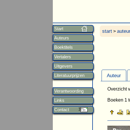
Start
start
auteu
>
Auteurs
Boektitels
Vertalers
Uitgevers
Auteur
Literatuurprijzen
Overzicht v
Verantwoording
Boeken 1 t
Links
Contact