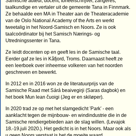
Samische auteur, docent, toneelschrijver, zangeres,
taalkundige en vertaler uit de gemeente Tana in Finnmark.
Ze behaalde een MA in Theater aan de Theateracademie
van de Oslo National Academy of the Arts en werkt
tweetalig in het Noord-Samisch en Noors. Ze is ook
taalcoördinator bij het Samisch Nærings- og
Utredningssenter in Tana.
Ze leidt docenten op en geeft les in de Samische taal.
Eerder gaf ze les in Kåfjord, Troms. Daarnaast heeft ze
een leerboek over inheemse volkeren van het noorden
geschreven en bewerkt.
In 2012 en in 2016 won ze de literatuurprijs van de
Samische Raad met Sárá beaivegirji (Saras dagbok) en
het boek Mun lean čuoigi (Jeg er en skiløper).
In 2020 trad ze op met het slamgedicht 'Park' - een
aanklacht tegen de mijnbouw- en windindustrie die in de
Samische rendiergebieden aan de slag willen. (Levajok
18.-19.juli 2020.). Het gedicht is in het Noors. Maar ook als
u geen Noors verstaat is het de moeite waard.