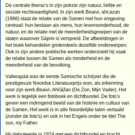
De centrale thema’s in zijn poëzie zijn natuur, liefde en
sociale rechtvaardigheid. In zijn werk Beaivi, ahcazan
(1988) staat de relatie van de Samen met hun omgeving
centraal: hun bestaan als mens, hun levensonderhoud, de
natuur, en de relatie met de meerderheidsgroepen van de
staten waarover Sápmi is verspreid. De afbeeldingen in
het boek behandelen grotendeels dezelfde onderwerpen.
Ook in zijn andere poëtische werken onderzoekt hij vaak
de relatie tussen de Samen als minderheid en de
meerderheid van de bevolking.
Valkeapää was de eerste Samische schrijver die de
prestigieuze Noordse Literatuurprijs won, als erkenning
voor zijn werk
Beaivi, Ahčážan
(De Zon, Mijn Vader). Het
werk is tegelijk een fotoboek en dichtbundel. De foto's
geven een indringend beeld van de historie en cultuur van
de Samen. Het werk is in alle Noordelijke talen vertaald
(zonder de foto's) en ook in het Engels onder de titel The
sun, my Father.
Hij debuteerde in 1974 met een dichtbundel en bracht