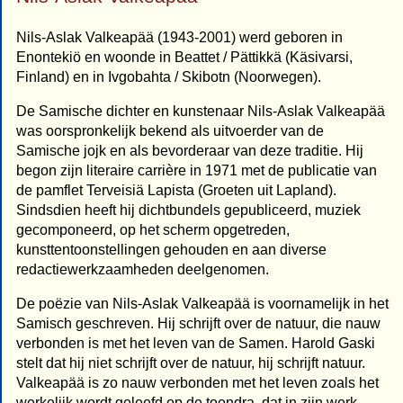
Nils-Aslak Valkeapää (1943-2001) werd geboren in
Enontekiö en woonde in Beattet / Pättikkä (Käsivarsi,
Finland) en in Ivgobahta / Skibotn (Noorwegen).
De Samische dichter en kunstenaar Nils-Aslak Valkeapää
was oorspronkelijk bekend als uitvoerder van de
Samische jojk en als bevorderaar van deze traditie. Hij
begon zijn literaire carrière in 1971 met de publicatie van
de pamflet Terveisiä Lapista (Groeten uit Lapland).
Sindsdien heeft hij dichtbundels gepubliceerd, muziek
gecomponeerd, op het scherm opgetreden,
kunsttentoonstellingen gehouden en aan diverse
redactiewerkzaamheden deelgenomen.
De poëzie van Nils-Aslak Valkeapää is voornamelijk in het
Samisch geschreven. Hij schrijft over de natuur, die nauw
verbonden is met het leven van de Samen. Harold Gaski
stelt dat hij niet schrijft over de natuur, hij schrijft natuur.
Valkeapää is zo nauw verbonden met het leven zoals het
werkelijk wordt geleefd op de toendra, dat in zijn werk