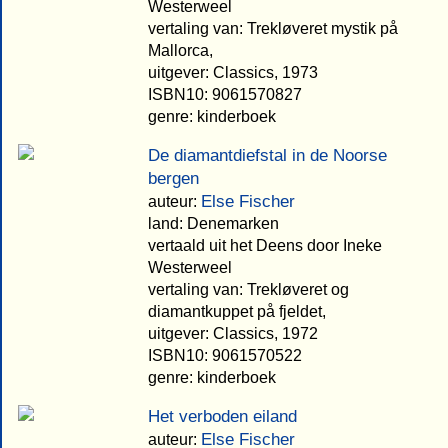
Westerweel
vertaling van: Trekløveret mystik på
Mallorca,
uitgever: Classics, 1973
ISBN10: 9061570827
genre: kinderboek
De diamantdiefstal in de Noorse
bergen
Else Fischer
auteur:
land: Denemarken
vertaald uit het Deens door Ineke
Westerweel
vertaling van: Trekløveret og
diamantkuppet på fjeldet,
uitgever: Classics, 1972
ISBN10: 9061570522
genre: kinderboek
Het verboden eiland
Else Fischer
auteur: