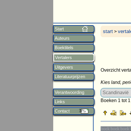
Start
start
vertal
>
Auteurs
Boektitels
Vertalers
Uitgevers
Overzicht vert
Literatuurprijzen
Kies land, per
Verantwoording
Boeken 1 tot 1
Links
Contact