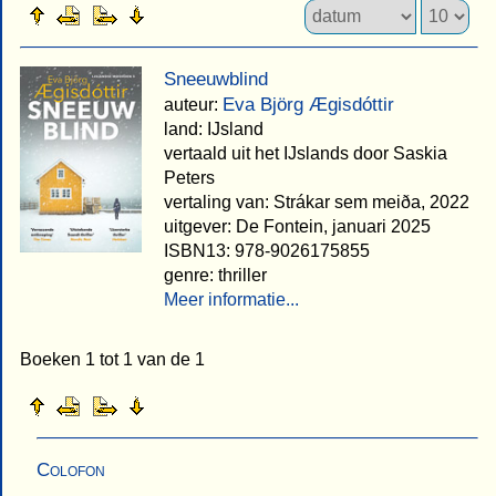
Sneeuwblind
Eva Björg Ægisdóttir
auteur:
land: IJsland
vertaald uit het IJslands door Saskia
Peters
vertaling van: Strákar sem meiða, 2022
uitgever: De Fontein, januari 2025
ISBN13: 978-9026175855
genre: thriller
Meer informatie...
Boeken 1 tot 1 van de 1
Colofon