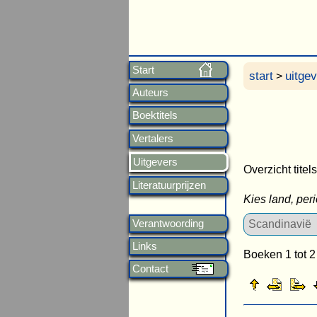
Start
start
uitge
>
Auteurs
Boektitels
Vertalers
Uitgevers
Overzicht titel
Literatuurprijzen
Kies land, per
Verantwoording
Links
Boeken 1 tot 2
Contact