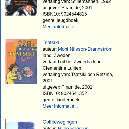
vertaling van: Stillemannen, 1992
uitgever: Piramide, 2001
ISBN10: 9024544815
genre: jeugdboek
Meer informatie...
Tsatsiki
Moni Nilsson-Brannström
auteur:
land: Zweden
vertaald uit het Zweeds door
Clementine Luijten
vertaling van: Tsatsiki och Retzina,
2001
uitgever: Piramide, 2001
ISBN10: 9024541352
genre: kinderboek
Meer informatie...
Golfbewegingen
Hilde Hagerup
auteur: