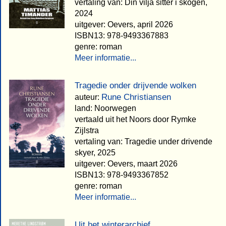
vertaling van: Din vilja sitter i skogen,
2024
uitgever: Oevers, april 2026
ISBN13: 978-9493367883
genre: roman
Meer informatie...
Tragedie onder drijvende wolken
Rune Christiansen
auteur:
land: Noorwegen
vertaald uit het Noors door Rymke
Zijlstra
vertaling van: Tragedie under drivende
skyer, 2025
uitgever: Oevers, maart 2026
ISBN13: 978-9493367852
genre: roman
Meer informatie...
Uit het winterarchief