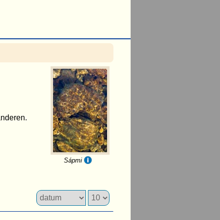
randeren.
Sápmi