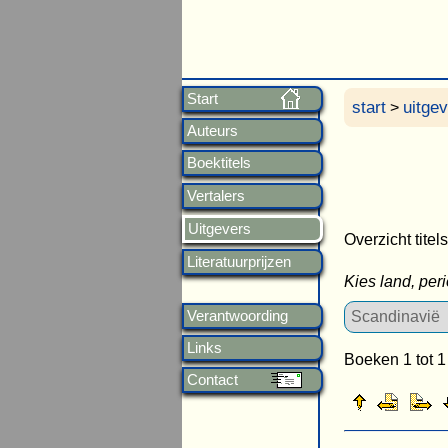
Start
start
uitge
>
Auteurs
Boektitels
Vertalers
Uitgevers
Overzicht titel
Literatuurprijzen
Kies land, per
Verantwoording
Links
Boeken 1 tot 1
Contact