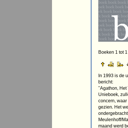
Boeken 1 tot 1
In 1993 is de 
bericht:
"Agathon, Het 
Unieboek, zull
concern, waar 
gezien. Het wer
ondergebracht
Meulenhoff/Malh
maand werd b