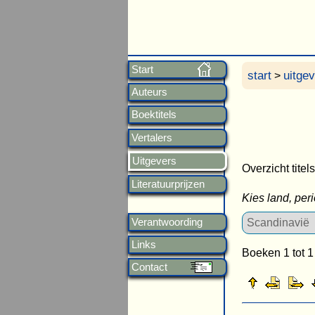
Start
start
uitge
>
Auteurs
Boektitels
Vertalers
Uitgevers
Overzicht titel
Literatuurprijzen
Kies land, per
Verantwoording
Links
Boeken 1 tot 1
Contact