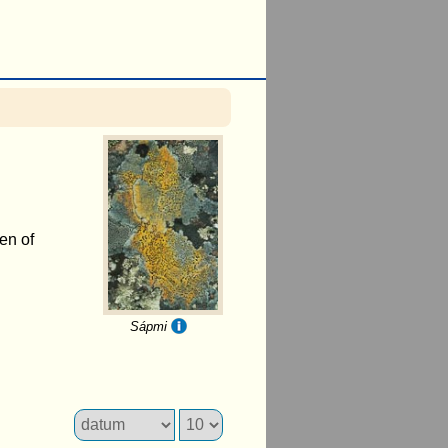
len of
Sápmi