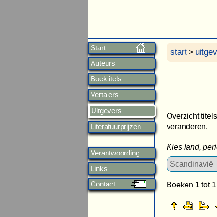
Start
start
uitge
>
Auteurs
Boektitels
Vertalers
Uitgevers
Overzicht titel
veranderen.
Literatuurprijzen
Kies land, per
Verantwoording
Links
Contact
Boeken 1 tot 1