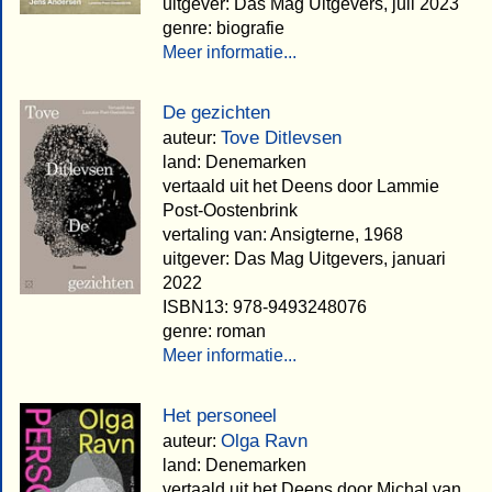
uitgever: Das Mag Uitgevers, juli 2023
genre: biografie
Meer informatie...
De gezichten
Tove Ditlevsen
auteur:
land: Denemarken
vertaald uit het Deens door Lammie
Post-Oostenbrink
vertaling van: Ansigterne, 1968
uitgever: Das Mag Uitgevers, januari
2022
ISBN13: 978-9493248076
genre: roman
Meer informatie...
Het personeel
Olga Ravn
auteur:
land: Denemarken
vertaald uit het Deens door Michal van