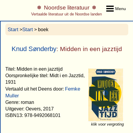
Noordse literatuur
Menu
Vertaalde literatuur uit de Noordse landen
Start
Start
>
> boek
Knud Sønderby
: Midden in een jazztijd
Titel: Midden in een jazztijd
Oorspronkelijke titel: Midt i en Jazztid,
1931
Femke
Vertaald uit het Deens door:
Muller
Genre: roman
Uitgever: Oevers, 2017
ISBN13: 978-9492068101
klik voor vergroting