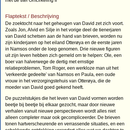
met de titel Omcirkeling II
Flaptekst / Beschrijving
De zoektocht naar het geheugen van David zet zich voort.
Zoals Jon, Alvid en Silje in het vorige deel de tienerjaren
van David schetsen aan de hand van brieven, worden nu
zijn kinderjaren op het eiland Otterøya en de eerste jaren
in Namsos onder de loep genomen. Drie nieuwe figuren
uit zijn leven hebben zich gemeld om te helpen: Ole, een
boer van halverwege de dertig met ernstige
relatieproblemen, Tom Roger, een werkloze man uit het
'verkeerde gedeelte' van Namsos en Paula, een oude
vrouw in het verzorgingstehuis van Otterøya, die de
moeder van David goed gekend heeft.
De puzzelstukjes die het leven van David vormen worden
beetje bij beetje bij elkaar gezocht, maar door nieuwe
verhalen vanuit nieuwe perspectieven wordt alles niet
alleen completer maar ook gecompliceerder. De brieven
tonen hartverscheurende en verrassende situaties, en een