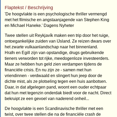
Flaptekst / Beschrijving
'De hoogvlakte is een psychologische thriller vermengd
met het filmische en angstaanjagende van Stephen King
en Michael Haneke.' Dagens Nyheter
Twee stellen uit Reykjavík maken een trip door het ruige,
ontoegankelijke zuiden van IJsland. Ze reizen dwars over
het zwarte vulkaanlandschap naar het binnenland.
Hrafn en Egill zijn van opstandige, drugs gebruikende
tieners verworden tot rijke, meedogenloze investeerders.
Maar ze hebben hun geld zien verdampen tijdens de
financiële crisis. En nu zijn ze - samen met hun
vriendinnen - verdwaald en slingert hun jeep door de
dichte mist, als ze plotseling tegen een huis aanbotsen.
Daar, in dat afgelegen pand, woont een ouder echtpaar
dat hun met tegenzin onderdak biedt voor de nacht. Direct
bekruipt ze een gevoel van naderend onheil...
De hoogvlakte is een Scandinavische thriller met een
twist, over twee stellen die na de financiële crash de