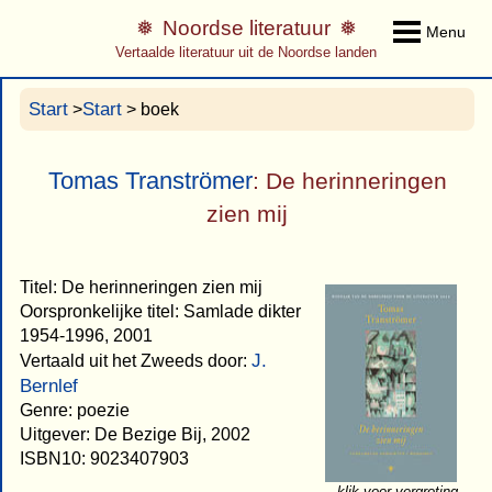
Noordse literatuur
Menu
Vertaalde literatuur uit de Noordse landen
Start
Start
>
> boek
Tomas Tranströmer
: De herinneringen
zien mij
Titel: De herinneringen zien mij
Oorspronkelijke titel: Samlade dikter
1954-1996, 2001
J.
Vertaald uit het Zweeds door:
Bernlef
Genre: poezie
Uitgever: De Bezige Bij, 2002
ISBN10: 9023407903
klik voor vergroting