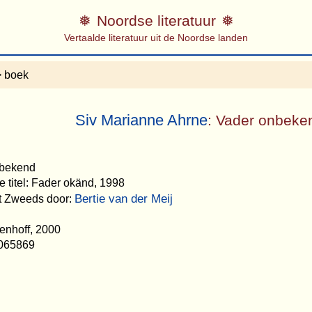
Noordse literatuur
Vertaalde literatuur uit de Noordse landen
 boek
Siv Marianne Ahrne
: Vader onbeke
nbekend
e titel: Fader okänd, 1998
Bertie van der Meij
et Zweeds door:
enhoff, 2000
065869