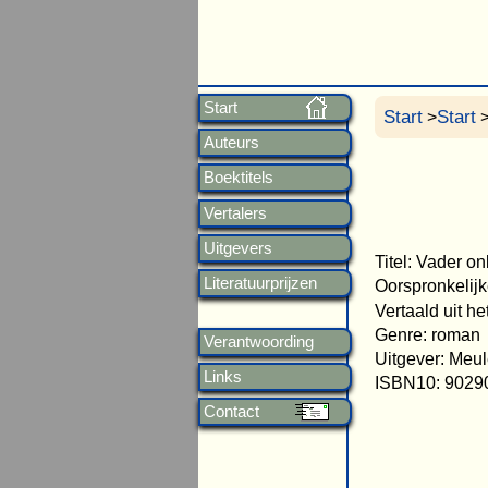
Start
Start
Start
>
>
Auteurs
Boektitels
Vertalers
Uitgevers
Titel: Vader o
Literatuurprijzen
Oorspronkelijk
Vertaald uit h
Genre: roman
Verantwoording
Uitgever: Meul
Links
ISBN10: 9029
Contact