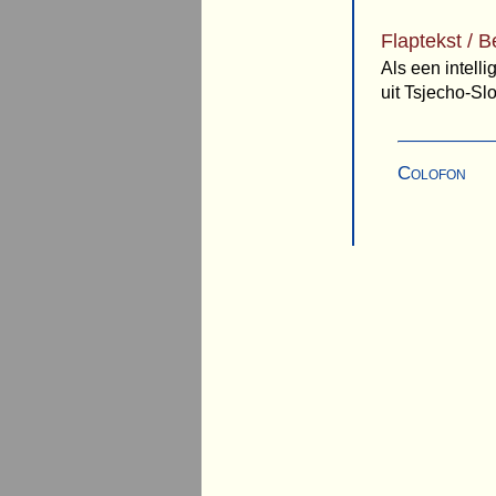
Flaptekst / B
Als een intell
uit Tsjecho-Sl
Colofon