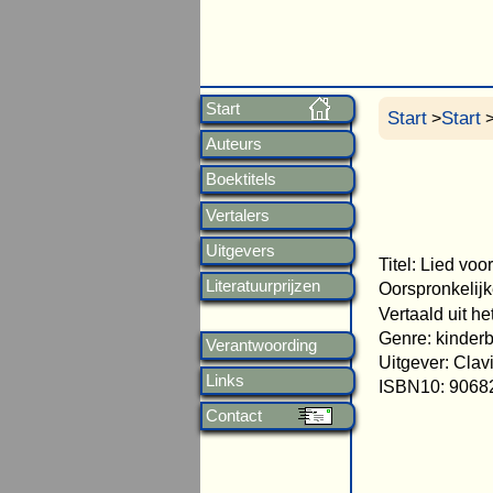
Start
Start
Start
>
>
Auteurs
Boektitels
Vertalers
Uitgevers
Titel: Lied voo
Literatuurprijzen
Oorspronkelijke 
Vertaald uit h
Genre: kinder
Verantwoording
Uitgever: Clav
Links
ISBN10: 9068
Contact