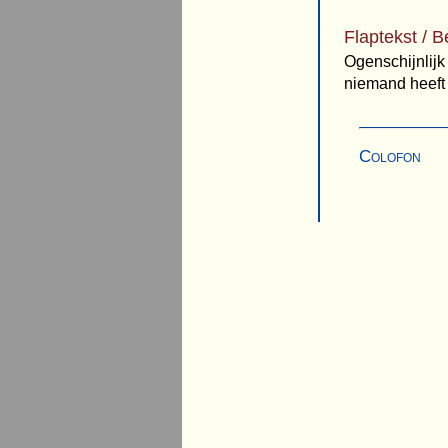
Flaptekst / B
Ogenschijnlij
niemand heeft
Colofon