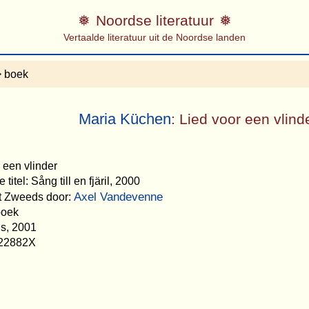
Noordse literatuur
Vertaalde literatuur uit de Noordse landen
 boek
Maria Küchen
: Lied voor een vlind
r een vlinder
titel: Sång till en fjäril, 2000
Axel Vandevenne
et Zweeds door:
boek
is, 2001
22882X