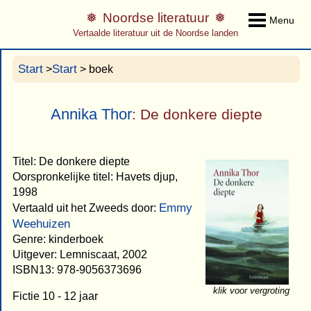
Noordse literatuur
Menu
Vertaalde literatuur uit de Noordse landen
Start
Start
>
> boek
Annika Thor
: De donkere diepte
Titel: De donkere diepte
Oorspronkelijke titel: Havets djup,
1998
Emmy
Vertaald uit het Zweeds door:
Weehuizen
Genre: kinderboek
Uitgever: Lemniscaat, 2002
ISBN13: 978-9056373696
klik voor vergroting
Fictie 10 - 12 jaar