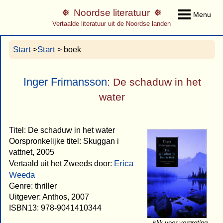
Noordse literatuur
Menu
Vertaalde literatuur uit de Noordse landen
Start
Start
>
> boek
Inger Frimansson
: De schaduw in het
water
Titel: De schaduw in het water
Oorspronkelijke titel: Skuggan i
vattnet, 2005
Erica
Vertaald uit het Zweeds door:
Weeda
Genre: thriller
Uitgever: Anthos, 2007
ISBN13: 978-9041410344
klik voor vergroting