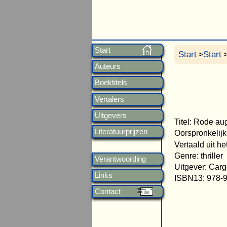
Start
Start
Start
>
>
Auteurs
Boektitels
Vertalers
Uitgevers
Titel: Rode a
Literatuurprijzen
Oorspronkelijk
Vertaald uit h
Genre: thriller
Verantwoording
Uitgever: Carg
Links
ISBN13: 978-
Contact