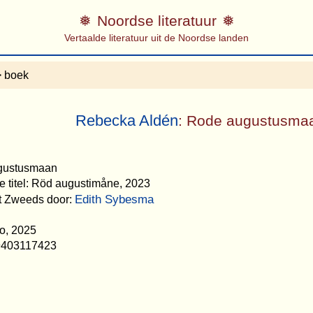
Noordse literatuur
Vertaalde literatuur uit de Noordse landen
 boek
Rebecka Aldén
: Rode augustusma
ugustusmaan
e titel: Röd augustimåne, 2023
Edith Sybesma
et Zweeds door:
o, 2025
9403117423