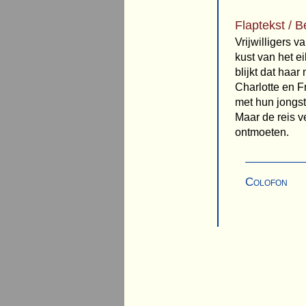
Flaptekst / B
Vrijwilligers 
kust van het e
blijkt dat haa
Charlotte en Fr
met hun jongs
Maar de reis v
ontmoeten.
Colofon