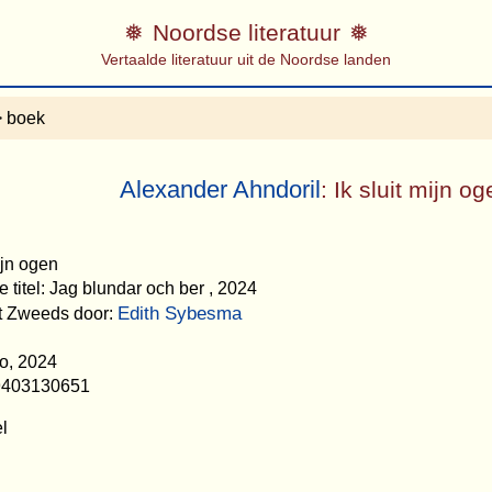
Noordse literatuur
Vertaalde literatuur uit de Noordse landen
 boek
Alexander Ahndoril
: Ik sluit mijn o
mijn ogen
 titel: Jag blundar och ber , 2024
Edith Sybesma
et Zweeds door:
o, 2024
9403130651
el