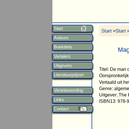
Start
Start
Start
>
>
Auteurs
Boektitels
Mag
Vertalers
Uitgevers
Titel: De man 
Literatuurprijzen
Oorspronkelijk
Vertaald uit h
Genre: algem
Verantwoording
Uitgever: The
Links
ISBN13: 978-
Contact