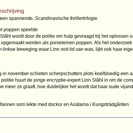
eschrijving
 een spannende, Scandinavische thrillertrilogie
t poppen speelde
Ståhl wordt door de politie om hulp gevraagd bij het oplossen
s opgemaakt werden als porseleinen poppen. Als het onderzoek 
-linkse beweging waar Linn ooit lid van was, lijkt ook haar eigen
 in november schieten scherpschutters plots koelbloedig een 
politie huurt de jonge encryptie-expert Linn Ståhl in om de comp
e meer ze graaft, hoe duidelijker het wordt dat haar oude vija
 Mannen som lekte med dockor en Asätarna i Kungsträdgården