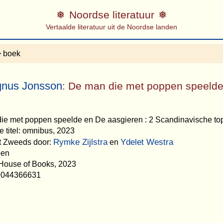
Noordse literatuur
Vertaalde literatuur uit de Noordse landen
 boek
nus Jonsson
: De man die met poppen speelde
die met poppen speelde en De aasgieren : 2 Scandinavische topth
e titel: omnibus, 2023
Rymke Zijlstra
Ydelet Westra
et Zweeds door:
en
een
 House of Books, 2023
9044366631