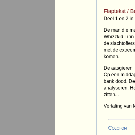
Flaptekst / B
Deel 1 en 2 in
De man die me
Whizzkid Linn 
de slachtoffer
met de extreem
komen.
De aasgieren
Op een middag
bank dood. De 
analyseren. Ho
zitten...
Vertaling van
Colofon