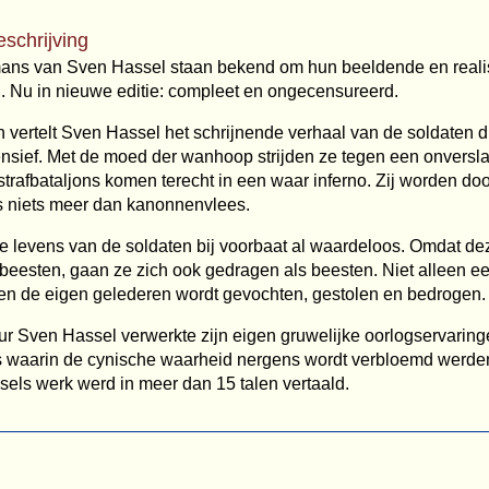
eschrijving
ans van Sven Hassel staan bekend om hun beeldende en realis
. Nu in nieuwe editie: compleet en ongecensureerd.
n vertelt Sven Hassel het schrijnende verhaal van de soldaten di
nsief. Met de moed der wanhoop strijden ze tegen een onversl
trafbataljons komen terecht in een waar inferno. Zij worden doo
 niets meer dan kanonnenvlees.
de levens van de soldaten bij voorbaat al waardeloos. Omdat
 beesten, gaan ze zich ook gedragen als beesten. Niet alleen e
en de eigen gelederen wordt gevochten, gestolen en bedrogen.
ur Sven Hassel verwerkte zijn eigen gruwelijke oorlogservaringe
 waarin de cynische waarheid nergens wordt verbloemd werden
els werk werd in meer dan 15 talen vertaald.