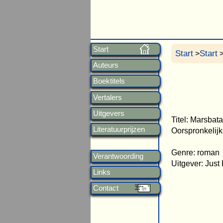
Start
Start
Start
>
>
Auteurs
Boektitels
Vertalers
Uitgevers
Titel: Marsbata
Literatuurprijzen
Oorspronkelijke
Genre: roman
Verantwoording
Uitgever: Just
Links
Contact