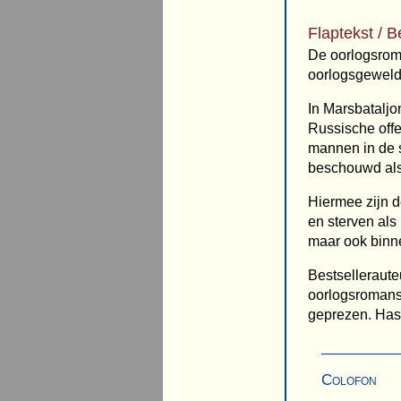
Flaptekst / B
De oorlogsrom
oorlogsgeweld
In Marsbataljo
Russische offe
mannen in de s
beschouwd als
Hiermee zijn 
en sterven als
maar ook binn
Bestselleraute
oorlogsromans
geprezen. Hass
Colofon