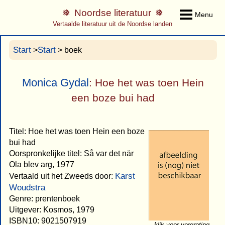
Noordse literatuur
Menu
Vertaalde literatuur uit de Noordse landen
Start
Start
>
> boek
Monica Gydal
: Hoe het was toen Hein
een boze bui had
Titel: Hoe het was toen Hein een boze
bui had
Oorspronkelijke titel: Så var det när
Ola blev arg, 1977
Karst
Vertaald uit het Zweeds door:
Woudstra
Genre: prentenboek
Uitgever: Kosmos, 1979
ISBN10: 9021507919
klik voor vergroting