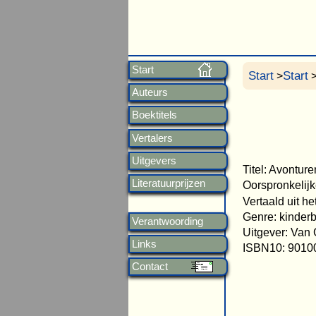
Start
Start
Start
>
>
Auteurs
Boektitels
Vertalers
Uitgevers
Titel: Avontur
Literatuurprijzen
Oorspronkelijk
Vertaald uit h
Genre: kinder
Verantwoording
Uitgever: Van 
Links
ISBN10: 9010
Contact