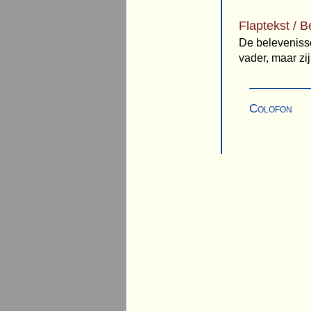
Flaptekst / B
De belevenisse
vader, maar zi
Colofon