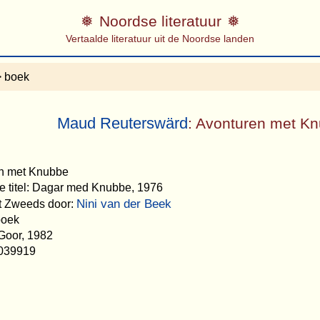
Noordse literatuur
Vertaalde literatuur uit de Noordse landen
 boek
Maud Reuterswärd
: Avonturen met K
en met Knubbe
e titel: Dagar med Knubbe, 1976
Nini van der Beek
et Zweeds door:
boek
Goor, 1982
039919