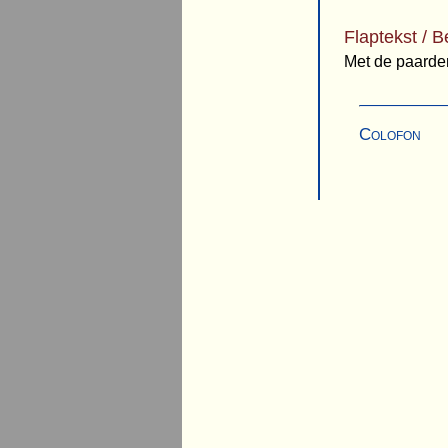
Flaptekst / B
Met de paarden
Colofon