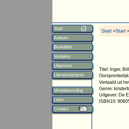
Start
Start
Start
>
>
Auteurs
Boektitels
Vertalers
Uitgevers
Titel: Inger, Bi
Literatuurprijzen
Oorspronkelijke 
Vertaald uit h
Genre: kinder
Verantwoording
Uitgever: De 
Links
ISBN10: 9060
Contact