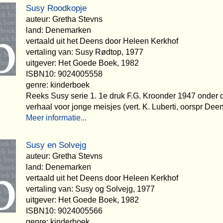
Susy Roodkopje
auteur: Gretha Stevns
land: Denemarken
vertaald uit het Deens door Heleen Kerkhof
vertaling van: Susy Rødtop, 1977
uitgever: Het Goede Boek, 1982
ISBN10: 9024005558
genre: kinderboek
Reeks Susy serie 1. 1e druk F.G. Kroonder 1947 onder d
verhaal voor jonge meisjes (vert. K. Luberti, oorspr Dee
Meer informatie...
Susy en Solvejg
auteur: Gretha Stevns
land: Denemarken
vertaald uit het Deens door Heleen Kerkhof
vertaling van: Susy og Solvejg, 1977
uitgever: Het Goede Boek, 1982
ISBN10: 9024005566
genre: kinderboek