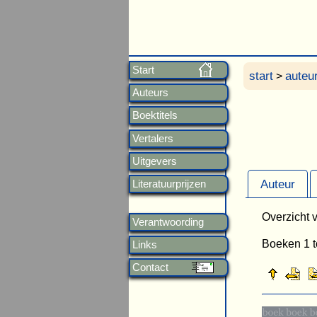
Start
start
auteu
>
Auteurs
Boektitels
Vertalers
Uitgevers
Auteur
Literatuurprijzen
Overzicht v
Verantwoording
Boeken 1 t
Links
Contact