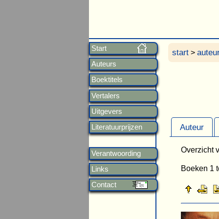
Start
start
auteu
>
Auteurs
Boektitels
Vertalers
Uitgevers
Auteur
Literatuurprijzen
Overzicht v
Verantwoording
Boeken 1 t
Links
Contact