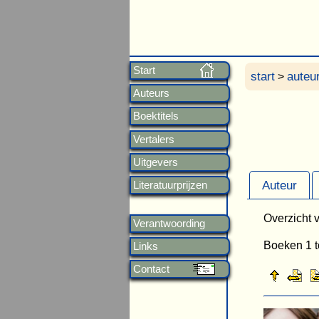
Start
start
auteu
>
Auteurs
Boektitels
Vertalers
Uitgevers
Auteur
Literatuurprijzen
Overzicht v
Verantwoording
Boeken 1 t
Links
Contact