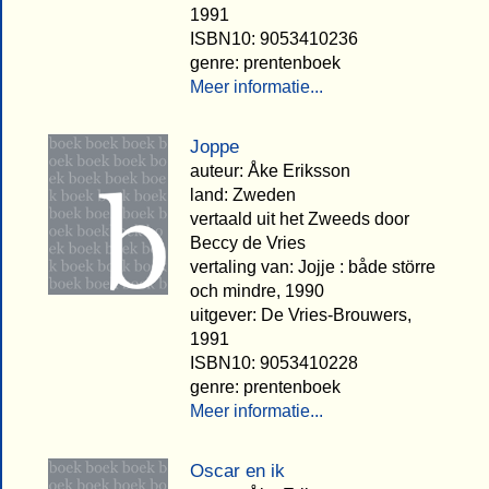
1991
ISBN10: 9053410236
genre: prentenboek
Meer informatie...
Joppe
auteur: Åke Eriksson
land: Zweden
vertaald uit het Zweeds door
Beccy de Vries
vertaling van: Jojje : både större
och mindre, 1990
uitgever: De Vries-Brouwers,
1991
ISBN10: 9053410228
genre: prentenboek
Meer informatie...
Oscar en ik